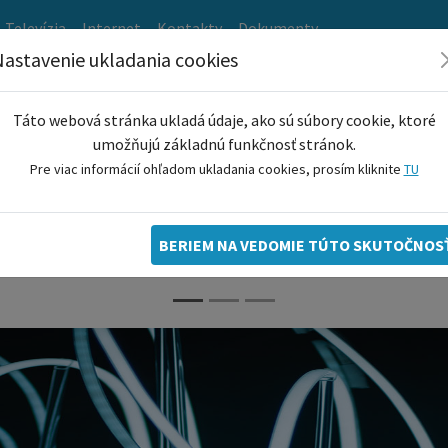
Televízia
Internet
Kontakty
Dokumenty
astavenie ukladania cookies
Dôležité oznamy
Táto webová stránka ukladá údaje, ako sú súbory cookie, ktoré
umožňujú základnú funkčnosť stránok.
Zmena platobných údajov
Pre viac informácií ohľadom ukladania cookies, prosím kliknite
TU
OSBD Rimavská Sobota oznamuje všetkým svojim k
že platby podľa nového zálohového predpisu je potrebné uhradiť 
j s
novým variabilným symbolom
, ktorý máte uvedený na každo
BERIEM NA VEDOMIE TÚTO SKUTOČNOS
 vás, aby ste používali nový bankový účet a nový variabilný symbol