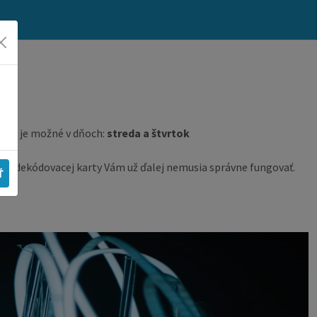
lientom,
na
nový bankový účet
m zálohovom predpise.
Ť
 pri všetkých vašich platbách.