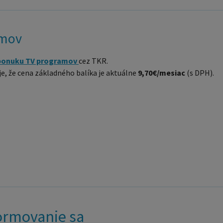
amov
ponuku TV programov
cez TKR.
, že cena základného balíka je aktuálne
9,70€/mesiac
(s DPH).
formovanie sa