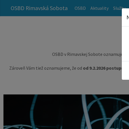
OSBD Rimavská Sobota
OSBD
Aktuality
Služby
N
ne fungovať.
a
Prosíme