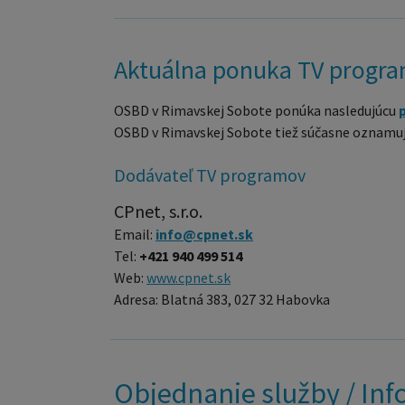
Aktuálna ponuka TV progr
OSBD v Rimavskej Sobote ponúka nasledujúcu
OSBD v Rimavskej Sobote tiež súčasne oznamuje
Dodávateľ TV programov
CPnet, s.r.o.
Email:
info@cpnet.sk
Tel:
+421 940 499 514
Web:
www.cpnet.sk
Adresa: Blatná 383, 027 32 Habovka
Objednanie služby / In