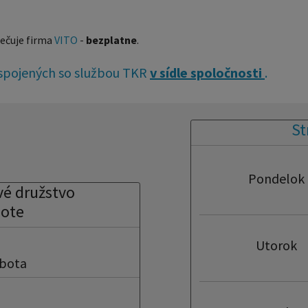
pečuje firma
VITO
-
bezplatne
.
b spojených so službou TKR
v sídle spoločnosti
.
St
Pondelok
vé družstvo
bote
Utorok
obota