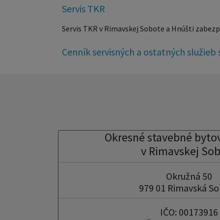
Servis TKR
Servis TKR v Rimavskej Sobote a Hnúšti zabez
Cenník servisných a ostatných služie
Okresné stavebné byto
v Rimavskej So
Okružná 50
979 01 Rimavská S
IČO: 00173916