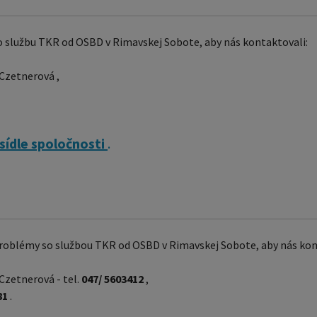
 službu TKR od OSBD v Rimavskej Sobote, aby nás kontaktovali:
 Czetnerová ,
 sídle spoločnosti
.
problémy so službou TKR od OSBD v Rimavskej Sobote, aby nás kon
Czetnerová - tel.
047/ 5603412
,
81
.