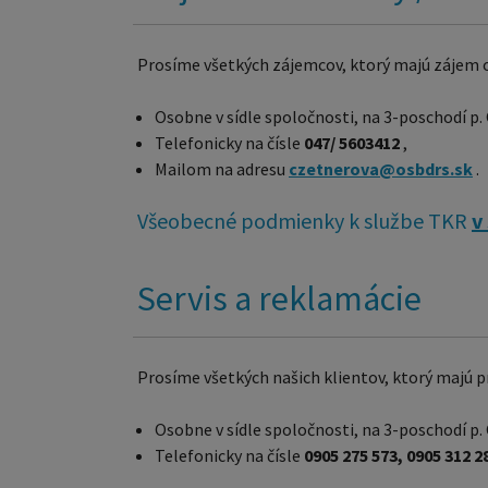
Prosíme všetkých zájemcov, ktorý majú zájem o
Osobne v sídle spoločnosti, na 3-poschodí p.
Telefonicky na čísle
047/ 5603412
,
Mailom na adresu
czetnerova@osbdrs.sk
.
Všeobecné podmienky k službe TKR
v
Servis a reklamácie
Prosíme všetkých našich klientov, ktorý majú 
Osobne v sídle spoločnosti, na 3-poschodí p. 
Telefonicky na čísle
0905 275 573, 0905 312 2